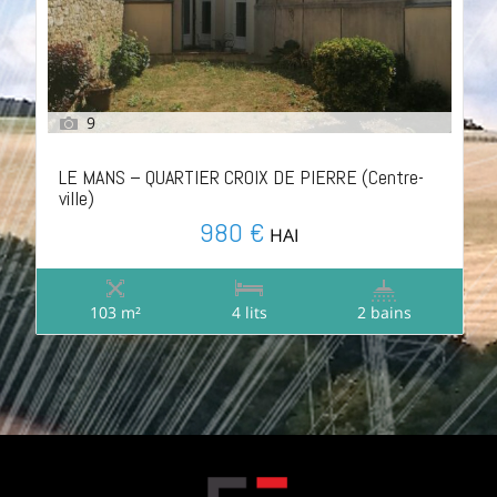
9
LE MANS – QUARTIER CROIX DE PIERRE (Centre-
ville)
980 €
HAI
103 m²
4 lits
2 bains