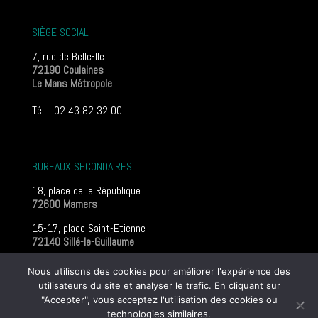
SIÈGE SOCIAL
7, rue de Belle-Ile
72190 Coulaines
Le Mans Métropole
Tél. : 02 43 82 32 00
BUREAUX SECONDAIRES
18, place de la République
72600 Mamers
15-17, place Saint-Etienne
72140 Sillé-le-Guillaume
Mentions légales
Nous utilisons des cookies pour améliorer l'expérience des
utilisateurs du site et analyser le trafic. En cliquant sur
"Accepter", vous acceptez l'utilisation des cookies ou
© 2016 Guillerminet Géomètres |
Mentions légales
|
Poli­tique
technologies similaires.