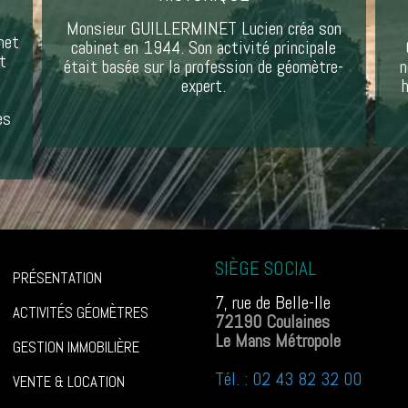
Monsieur GUILLERMINET Lucien créa son
met
cabinet en 1944. Son activité principale
et
était basée sur la profession de géomètre-
n
expert.
h
es
SIÈGE SOCIAL
PRÉSENTATION
7, rue de Belle-Ile
ACTIVITÉS GÉOMÈTRES
72190 Coulaines
Le Mans Métropole
GESTION IMMOBILIÈRE
Tél. : 02 43 82 32 00
VENTE & LOCATION