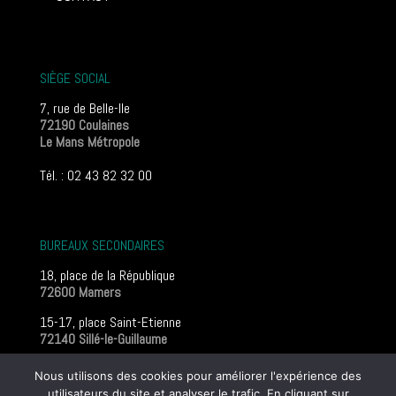
SIÈGE SOCIAL
7, rue de Belle-Ile
72190 Coulaines
Le Mans Métropole
Tél. : 02 43 82 32 00
BUREAUX SECONDAIRES
18, place de la République
72600 Mamers
15-17, place Saint-Etienne
72140 Sillé-le-Guillaume
Mentions légales
Nous utilisons des cookies pour améliorer l'expérience des
utilisateurs du site et analyser le trafic. En cliquant sur