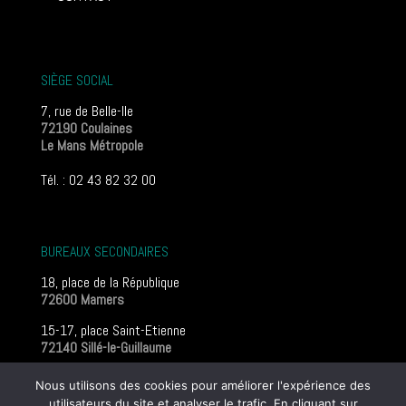
SIÈGE SOCIAL
7, rue de Belle-Ile
72190 Coulaines
Le Mans Métropole
Tél. : 02 43 82 32 00
BUREAUX SECONDAIRES
18, place de la République
72600 Mamers
15-17, place Saint-Etienne
72140 Sillé-le-Guillaume
Mentions légales
Nous utilisons des cookies pour améliorer l'expérience des
utilisateurs du site et analyser le trafic. En cliquant sur