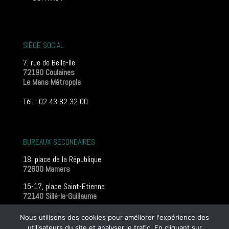
SIÈGE SOCIAL
7, rue de Belle-Ile
72190 Coulaines
Le Mans Métropole
Tél. : 02 43 82 32 00
BUREAUX SECONDAIRES
18, place de la République
72600 Mamers
15-17, place Saint-Etienne
72140 Sillé-le-Guillaume
Mentions légales
Nous utilisons des cookies pour améliorer l'expérience des
utilisateurs du site et analyser le trafic. En cliquant sur