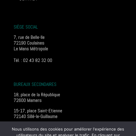
SIÈGE SOCIAL
7, rue de Belle-Ile
72190 Coulaines
Le Mans Métropole
Tél. : 02 43 82 32 00
BUREAUX SECONDAIRES
18, place de la République
72600 Mamers
15-17, place Saint-Etienne
72140 Sillé-le-Guillaume
Mentions légales
Nous utilisons des cookies pour améliorer l'expérience des
utilisateurs du site et analyser le trafic. En cliquant sur