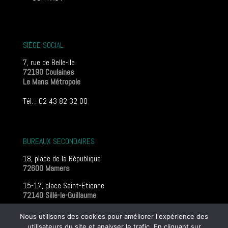
SIÈGE SOCIAL
7, rue de Belle-Ile
72190 Coulaines
Le Mans Métropole
Tél. : 02 43 82 32 00
BUREAUX SECONDAIRES
18, place de la République
72600 Mamers
15-17, place Saint-Etienne
72140 Sillé-le-Guillaume
Mentions légales
Nous utilisons des cookies pour améliorer l'expérience des
utilisateurs du site et analyser le trafic. En cliquant sur