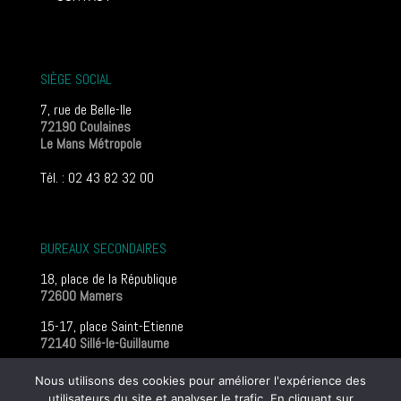
SIÈGE SOCIAL
7, rue de Belle-Ile
72190 Coulaines
Le Mans Métropole
Tél. : 02 43 82 32 00
BUREAUX SECONDAIRES
18, place de la République
72600 Mamers
15-17, place Saint-Etienne
72140 Sillé-le-Guillaume
Mentions légales
Nous utilisons des cookies pour améliorer l'expérience des
utilisateurs du site et analyser le trafic. En cliquant sur